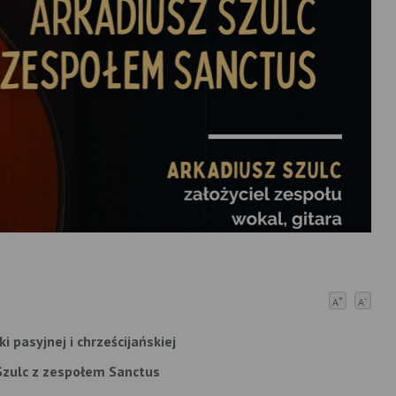
+
-
A
A
 pasyjnej i chrześcijańskiej
Szulc z zespołem Sanctus