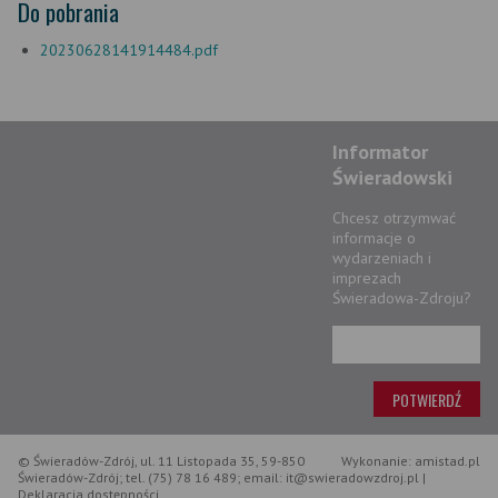
Do pobrania
20230628141914484.pdf
Informator
Świeradowski
Chcesz otrzymwać
informacje o
wydarzeniach i
imprezach
Świeradowa-Zdroju?
© Świeradów-Zdrój, ul. 11 Listopada 35, 59-850
Wykonanie: amistad.pl
Świeradów-Zdrój; tel. (75) 78 16 489; email: it@swieradowzdroj.pl |
Deklaracja dostępności