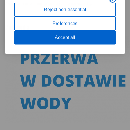
Za utrudnienia i niedogodności przepraszamy.
Reject non-essential
Preferences
Multimedia
Accept all