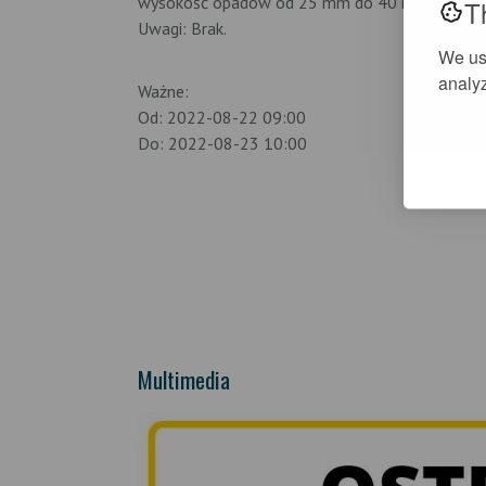
wysokość opadów od 25 mm do 40 mm.
T
Uwagi: Brak.
We us
analyz
Ważne:
Od: 2022-08-22 09:00
Do: 2022-08-23 10:00
Multimedia