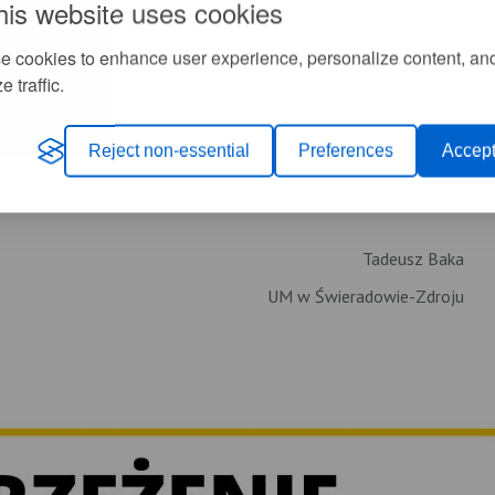
his website uses cookies
e cookies to enhance user experience, personalize content, an
e traffic.
Reject non-essential
Preferences
Accept
Tadeusz Baka
UM w Świeradowie-Zdroju