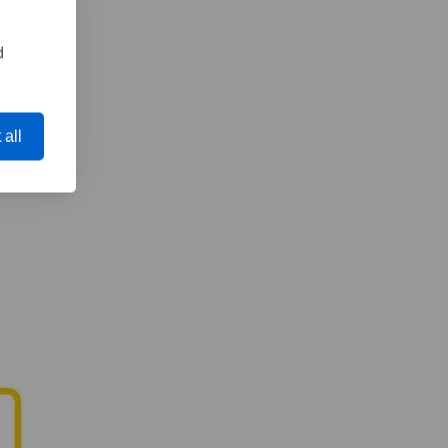
d
 all