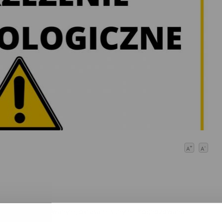
+
-
A
A
atężeniu umiarkowanym, okresami silnym. Prognozowana