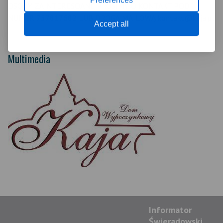
OSOBY ZAINTERESOANE PROSIMY O KONTAKT POD
NUMER 757817682 LUB DROGĄ MAILOWĄ kontakt@kaja.pl
Accept all
Multimedia
Informator
Świeradowski