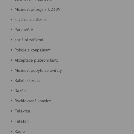
Možnost připojení k 230V
kavárna v zařízení
Parkoviště
sociální zařízení
Pokoje s koupelnami
Akceptace platební karty
Možnost pobytu se zvířaty
Balkón/ terasa
Bazén
Rychlovarná konvice
Televize
Telefon
Radio