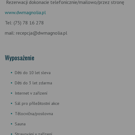
Rezerwacji dokonacie telefonicznie/mailowo/przez stronę
www.dwmagnolia.pl
Tel: (75) 78 16 278
mail: recepcja@dwmagnolia.pl
Wyposażenie
Děti do 10 let sleva
Děti do 3 let zdarma
Internet v zařízení
Sál pro příležitostní akce
Tělocvična/posilovna
Sauna
Stravování v zařízení