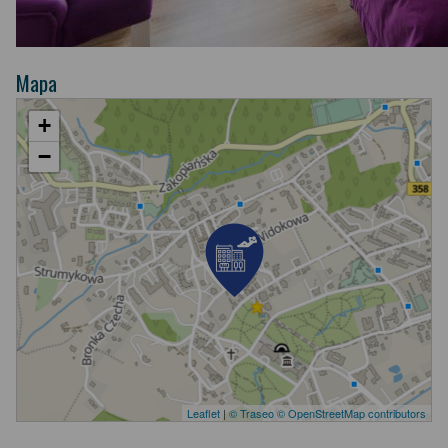
Mapa
+
−
Leaflet
|
© Traseo
© OpenStreetMap contributors