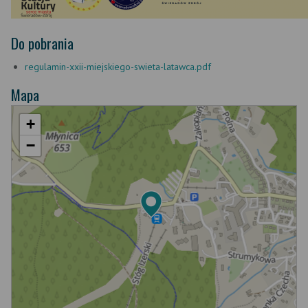
Do pobrania
regulamin-xxii-miejskiego-swieta-latawca.pdf
Mapa
+
−