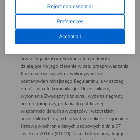
Wzięcie udziału w Konkursie jest r ównoznaczne z
Reject non-essential
wyrażeniem zgody na wykorzystanie danych
osobowych Uczestników zgodnie z art. 13 ust. 1 i
Preferences
ust. 2 Rozporządzenia Parlamentu Europejskiego i
Rady (UE) 2016/679 z dnia 27 kwietnia 2016 r
Accept all
(RODO)
Dane osobowe Uczestników przetwarzane będą
przez Organizatora Konkursu lub podmioty
działające na jego zlecenie w celu przeprowadzania
Konkursu i w związku z wykonywaniem
postanowień niniejszego Regulaminu, a w szczeg
ólności w celu komunikacji z Uczestnikami,
wyłonienia Zwycięzcy Konkursu, wydania nagrody,
promocji imprezy, podania do publicznej
wiadomości danych zwycięzców i wszystkich
uczestników biorących udział w konkursie zgodnie z
Ustawą o ochronie danych osobowych z dnia 27
kwietnia 2016 r (RODO). Uczestnikom przysługuje