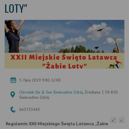
LOTY"
5. října 2019 9:00-12:00
Ośrodek Ski & Sun Świeradów Zdrój
, Źródlana 7, 59-850
Świeradów-Zdrój
665733443
+
-
A
A
Regulamin XXII Miejskiego Święta Latawca „Żabie