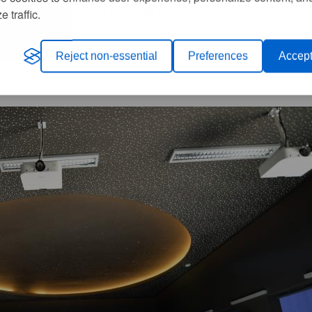
ik zatrudniony w policji, łączą siły, by rozwiązać pewną
e traffic.
Reject non-essential
Preferences
Accept