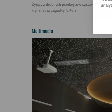
Żyjący z drobnych przekrętów szczwany lis i król
analyz
kryminalną zagadkę. 1,45h
Multimedia