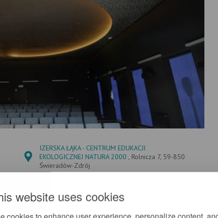
IZERSKA ŁĄKA - CENTRUM EDUKACJI
EKOLOGICZNEJ NATURA 2000
, Rolnicza 7, 59-850
Świeradów-Zdrój
his website uses cookies
+
-
A
A
e cookies to enhance user experience, personalize content, an