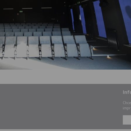
Inf
Chce
impr