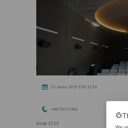
23. února 2019 9:30-12:30
+48756171442
T
środa 23.02
We us