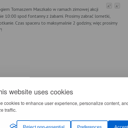
+
-
A
A
logiem Tomaszem Maszkało w ramach zimowej akcji
e 10:00 spod fontanny z żabami. Prosimy zabrać lornetki,
otkanie. Czas spaceru to maksymalnie 2 godziny, więc prosimy
Y!
his website uses cookies
e cookies to enhance user experience, personalize content, an
e traffic.
Reject non-essential
Preferences
Accept