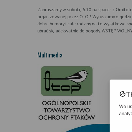
Zapraszamy w sobotę 6.10 na spacer z Ornito
organizowanej przez OTOP. Wyruszamy o godzini
dobre humory i całe rodziny na to wyjątkowe sp
ubrać się adekwatnie do pogody. WSTĘP WOLN
Multimedia
T
We us
analyz