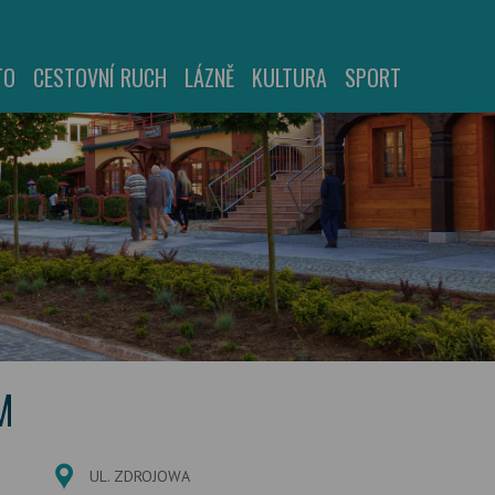
TO
CESTOVNÍ RUCH
LÁZNĚ
KULTURA
SPORT
M
UL. ZDROJOWA