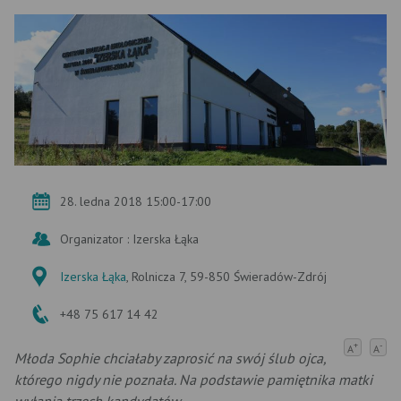
28. ledna 2018 15:00-17:00
Organizator : Izerska Łąka
Izerska Łąka
, Rolnicza 7, 59-850 Świeradów-Zdrój
+48 75 617 14 42
+
-
A
A
Młoda Sophie chciałaby zaprosić na swój ślub ojca,
którego nigdy nie poznała. Na podstawie pamiętnika matki
wyłania trzech kandydatów.