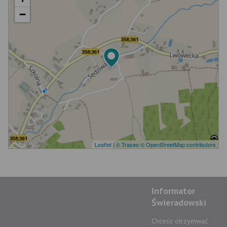
−
Leaflet
|
© Traseo
© OpenStreetMap contributors
Informator
Świeradowski
Chcesz otrzymwać