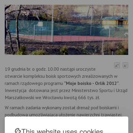
+
-
A
A
19 grudnia br. o godz. 10.00 nastąpi uroczyste
otwarcie kompleksu boisk sportowych zrealizowanych w
ramach rządowego programu
"Moje boisko - Orlik 2012"
.
Inwestycja dotowana jest przez Ministerstwo Sportu i Urząd
Marszałkowski we Wrocławiu kwotą 666 tys. zł.
W ramach zadania wykonany został drenaż pod boiskami i
podbudowa umozliwiająca ułożenie nawierzchni trawiastej,
zamontowano ogrodzenie i oświetlanie boisk, powstało
zaplecze socjalne. Wykonawcą całego zadania jest
This website uses cookies