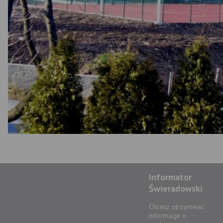
Informator
Świeradowski
Chcesz otrzymwać
informacje o