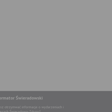
ormator Świeradowski
sz otrzymwać informacje o wydarzeniach i
ezach Świeradowa-Zdroju?