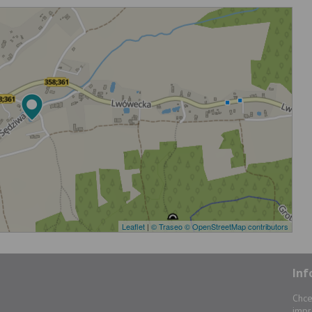
Leaflet
|
© Traseo
© OpenStreetMap contributors
Inf
Chce
impr