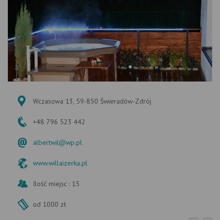
Wczasowa 13, 59-850 Świeradów-Zdrój
+48 796 523 442
albertwil@wp.pl
www.willaizerka.pl
Ilość miejsc : 15
od 1000 zł