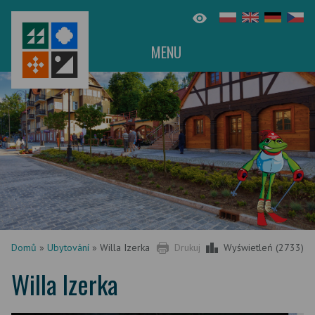
MENU
Domů
»
Ubytování
»
Willa Izerka
Drukuj
Wyświetleń (2733)
Willa Izerka