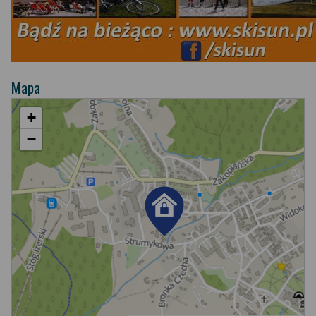
Mapa
+
−