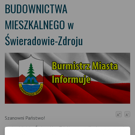
BUDOWNICTWA
MIESZKALNEGO w
Świeradowie-Zdroju
+
-
A
A
Szanowni Państwo!
Gmina Miejska Świeradów-Zdrój przystąpiła do opracowania