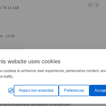
+
-
A
A
75 78 16 168
00 - 13.00
his website uses cookies
e cookies to enhance user experience, personalize content, an
0
e traffic.
Reject non-essential
Preferences
Accept
 wg harmonogramów dostępnych w przychodni.