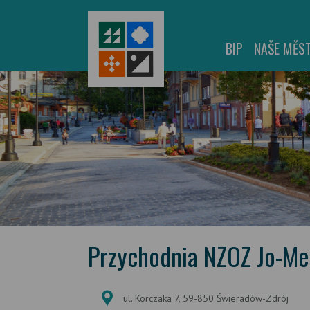
BIP
NAŠE MĚS
Przychodnia NZOZ Jo-M
ul. Korczaka 7, 59-850 Świeradów-Zdrój