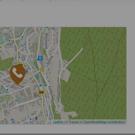
Leaflet
|
© Traseo
© OpenStreetMap contributors