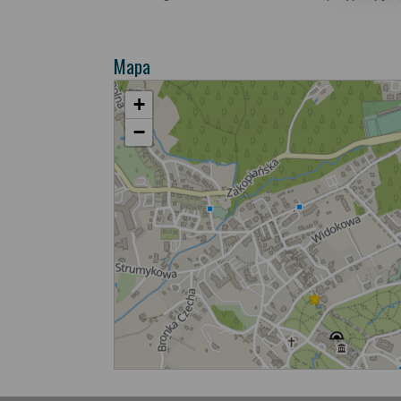
Mapa
+
−