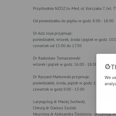
Przychodnia NZOZ Jo-Med, ul. Korczaka 7, tel. 
Od poniedziałku do piątku w godz. 8.00 - 18.00
Dr Aziz Joya przyjmuje:
poniedziałek, wtorek, środa i piątek w godz. 10.
czwartek od 15.00 do 17.30
Dr Radosław Tomaszewski:
wtorek i piątek w godz. 16.00 - 18.00
T
Dr Ryszard Markowski przyjmuje:
We us
poniedziałek, środa, piątek w godz. 15.00 - 17.0
analyz
czwartek w godz.9.00 - 13.00
Laryngolog dr Maciej Suchecki,
Chirurg dr Dariusz Szulski
Neurolog dr Aleksandra Śledziona - przyjmują