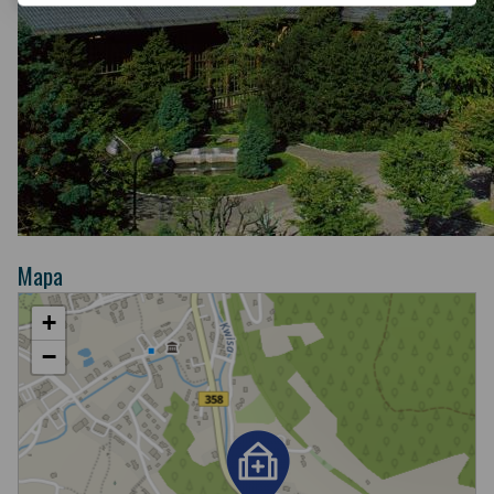
Mapa
+
−