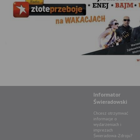
Informator
Świeradowski
Chcesz otrzymwać
informacje o
wydarzeniach i
imprezach
Świeradowa-Zdroju?