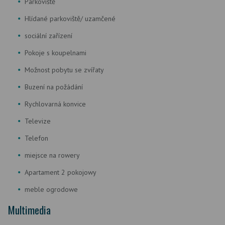
Parkoviště
Hlídané parkoviště/ uzamčené
sociální zařízení
Pokoje s koupelnami
Možnost pobytu se zvířaty
Buzení na požádání
Rychlovarná konvice
Televize
Telefon
miejsce na rowery
Apartament 2 pokojowy
meble ogrodowe
Multimedia