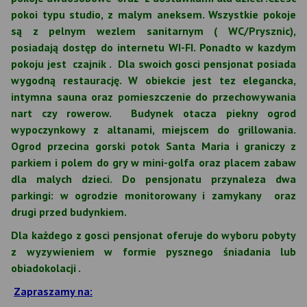
pokoi typu studio, z malym aneksem. Wszystkie pokoje
są z pelnym wezlem sanitarnym ( WC/Prysznic),
posiadają dostęp do internetu WI-FI. Ponadto w kazdym
pokoju jest czajnik . Dla swoich gosci pensjonat posiada
wygodną restaurację. W obiekcie jest tez elegancka,
intymna sauna oraz pomieszczenie do przechowywania
nart czy rowerow. Budynek otacza piekny ogrod
wypoczynkowy z altanami, miejscem do grillowania.
Ogrod przecina gorski potok Santa Maria i graniczy z
parkiem i polem do gry w mini-golfa oraz placem zabaw
dla malych dzieci. Do pensjonatu przynaleza dwa
parkingi: w ogrodzie monitorowany i zamykany oraz
drugi przed budynkiem.
Dla każdego z gosci pensjonat oferuje do wyboru pobyty
z wyzywieniem w formie pysznego śniadania lub
obiadokolacji .
Zapraszamy na: