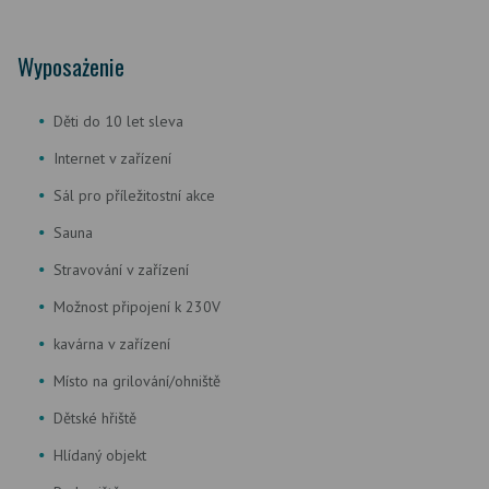
Wyposażenie
Děti do 10 let sleva
Internet v zařízení
Sál pro příležitostní akce
Sauna
Stravování v zařízení
Možnost připojení k 230V
kavárna v zařízení
Místo na grilování/ohniště
Dětské hřiště
Hlídaný objekt