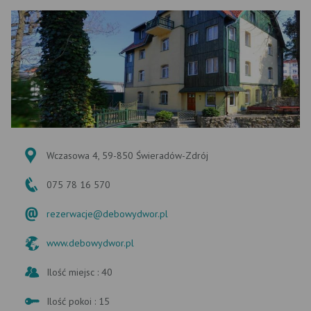
Wczasowa 4, 59-850 Świeradów-Zdrój
075 78 16 570
rezerwacje@debowydwor.pl
www.debowydwor.pl
Ilość miejsc : 40
Ilość pokoi : 15