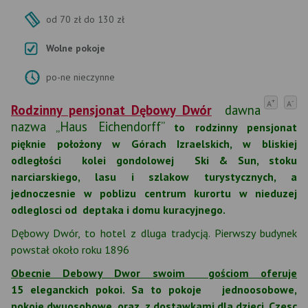
od 70 zł do 130 zł
Wolne pokoje
po-ne nieczynne
+
-
A
A
Rodzinny pensjonat Dębowy Dwór
dawna
nazwa „Haus Eichendorff”
to rodzinny pensjonat
pięknie położony w Górach Izraelskich, w bliskiej
odległości kolei gondolowej Ski & Sun, stoku
narciarskiego, lasu i szlakow turystycznych, a
jednoczesnie w poblizu centrum kurortu w nieduzej
odleglosci od deptaka i domu kuracyjnego.
Dębowy Dwór, to hotel z dluga tradycją. Pierwszy budynek
powstał około roku 1896
Obecnie Debowy Dwor swoim gościom oferuje
15 eleganckich pokoi. Sa to pokoje jednoosobowe,
pokoje dwuosobowe oraz z dostawkami dla dzieci .Czesc