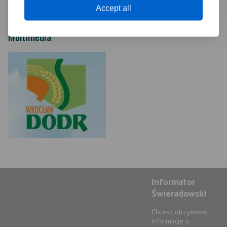
Accept all
Multimedia
Informator
Świeradowski
Chcesz otrzymwać
informacje o