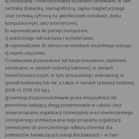
a) utrwalania i zwielokrotniania wszelkimi technikami, w tym
techniką drukarską, reprograficzną, zapisu magnetycznego
oraz techniką cyfrową na jakichkolwiek nośnikach, dysku
komputerowym, sieci internetowej;
b) wprowadzania do pamięci komputera;
c) publicznego odtwarzania i wyświetlania;
d) wprowadzanie do obrotu na nośnikach wszelkiego rodzaju;
e) najem, użyczenie;
f) nadawanie przewodowe lub bezprzewodowe, naziemne,
satelitarne, w sieciach telewizji kablowej, w sieciach
teleinformatycznych, w tym simulcasting i webcasting, w
sposób kodowany lub nie, a także w ramach telewizji mobilnej
(DVB-H, DVB-SH itp.);
g) reemisja (rozpowszechnianie przez inny podmiot niż
pierwotnie nadający, drogą przejmowania w całości i bez
zmian programu organizacji telewizyjnej oraz równoczesnego
i integralnego przekazywania tego programu organizacji
telewizyjnej do powszechnego odbioru (również dla
podmiotów świadczących usługi dla ludności) – w tym