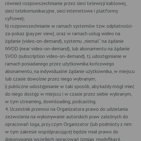
również rozpowszechnianie przez sieci telewizji kablowej,
sieci telekomunikacyjne, sieci internetowe i platformy
cyfrowe);
h) rozpowszechnianie w ramach systemów tzw. odpłatności-
za-pokaz (pay per view), oraz w ramach usług wideo na
żądanie (video-on-demand), systemu „niemal” na żądanie
NVOD (near video-on-demand), lub abonamentu na żądanie
SVOD (subscription video-on-demand), tj. udostępnianie w
ramach posiadanego przez użytkownika końcowego
abonamentu, na indywidualne żądanie użytkownika, w miejscu
lub czasie dowolnie przez niego wybranym;
i) publiczne udostępnianie w taki sposób, aby każdy mógł mieć
do niego dostęp w miejscu i w czasie przez siebie wybranym,
w tym streaming, downloading, podcasting.
4. Uczestnik przenosi na Organizatora prawo do udzielania
zezwolenia na wykonywanie autorskich praw zależnych do
opracowań loga, przy czym Organizator (lub podmioty z nim
w tym zakresie współpracujące) będzie miał prawo do
dokonywania wszelkich opracowań (zmian, modyfikacji,