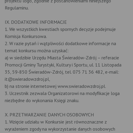
projektu logo, zgodnie z postanowieniami niniejszego
Regulaminu.
IX. DODATKOWE INFORMACJE
1. We wszystkich kwestiach spornych decyzje podejmuje
Komisja Konkursowa.
2. W razie pytań i wątpliwości dodatkowe informacje na
temat konkursu można uzyskać:
a) w siedzibie Urzędu Miasta Świeradów-Zdrój – referacie
Promocji Gminy Turystyki, Kultury i Sportu, ul. 11 Listopada
35, 59-850 Świeradów-Zdrój, tel. 075 71 36 482, e-mail:
it@swieradowzdroj.pl,
b) na stronie internetowej www.swieradowzdroj.pl.
3. Uczestnik zezwala Organizatorowi na modyfikacje loga
niezbędne do wykonania Księgi znaku.
X. PRZETWARZANIE DANYCH OSOBOWYCH
1. Wzięcie udziału w Konkursie jest równoznaczne z
wyrażeniem zgody na wykorzystanie danych osobowych