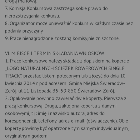
drogą mailową.
7. Komisja Konkursowa zastrzega sobie prawo do
nierozstrzygania konkursu.
8. Organizator może unieważnić konkurs w każdym czasie bez
podania przyczyny.
9. Prace nienagrodzone zostaną komisyjnie zniszczone.
VI. MIEJSCE I TERMIN SKŁADANIA WNIOSKÓW
1. Prace konkursowe należy składać z dopiskiem na kopercie
„LOGO NATURALNYCH ŚCIEŻEK ROWEROWYCH SINGLE
TRACK”, przesłać listem poleconym lub złożyć do dnia 10
kwietnia 2014 r. pod adresem: Gmina Miejska Świeradów-
Zdrój, ul 11 Listopada 35, 59-850 Świeradów-Zdrój.
2. Opakowanie powinno zawierać dwie koperty. Pierwsza z
pracą konkursową. Druga, zaklejona koperta z danymi
osobowymi, tj.: imię i nazwisko autora, adres do
korespondencji, telefony, adres e-mail, (oświadczenie). Obie
koperty powinny być opatrzone tym samym indywidualnym,
oryginalnym godłem.