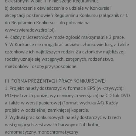
określonymi w pkt III niniejszego Regulaminu;
b) dostarczenie oświadczenia o udziale w Konkursie i
akceptacji postanowień Regulaminu Konkursu (załącznik nr 1
do Regulaminu Konkursu – do pobrania na
www.swieradowzdroj.pl).
4. Każdy z Uczestników może zgłosić maksymalnie 2 prace.
5. W Konkursie nie mogą brać udziału członkowie Jury, a także
członkowie ich najbliższych rodzin. Za członków najbliższej
rodziny uznaje się wstępnych, zstępnych, rodzeństwo,
małżonków i osoby przysposobione.
III. FORMA PREZENTACJI PRACY KONKURSOWEJ
1. Projekt należy dostarczyć w formacie EPS (w krzywych) i
PDF(w trzech poniżej wymienionych wersjach) na CD lub DVD
a także w wersji papierowej (format wydruku A4). Każdy
projekt w oddzielnej zamkniętej kopercie.
2. Wydruki prac konkursowych należy dostarczyć w trzech
następujących zestawach barwnym: full kolor,
achromatyczny, monochromatyczny.