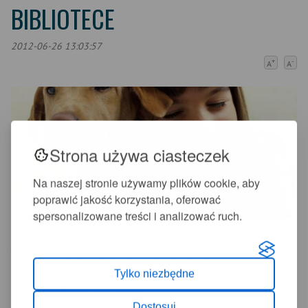
BIBLIOTECE
2012-06-26 13:03:57
+
-
A
A
Strona używa ciasteczek
Na naszej stronie używamy plików cookie, aby
poprawić jakość korzystania, oferować
spersonalizowane treści i analizować ruch.
MBP zaprasza dzieci na wakacje pod hasłem: WSPANIAŁE WAKACJE -
JA I MÓJ ZWIERZAK.
Dzieci zapraszamy w: poniedziałki, wtorki, czwartki i piątki od godz.
11.00 do 14.00.
Tylko niezbędne
W czasie zajęć będziemy chcieli uchwycić "piekno" naszych pupili - w
pracach techniczno-plastycznych
Dostosuj