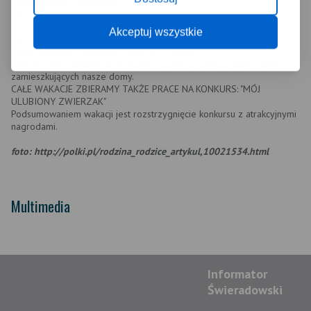
(różnorodnymi technikami).
Korzystając z bogatego księgozbioru dowiemy się jakie warunki
musimy stworzyć, aby zwierzaki czuły
Akceptuj wszystkie
się w naszych domach komforotowo.
Porozmawiamy o żywieniu, tresurze i zdrowiu.
Wyszperamy ciekawostki o różnych dziwnych zwierzętach - także
zamieszkujących nasze domy.
CAŁE WAKACJE ZBIERAMY TAKŻE PRACE NA KONKURS: "MÓJ
ULUBIONY ZWIERZAK"
Podsumowaniem wakacji jest rozstrzygnięcie konkursu z atrakcyjnymi
nagrodami.
foto:
http://polki.pl/rodzina_rodzice_artykul,10021534.html
Multimedia
Informator
Świeradowski