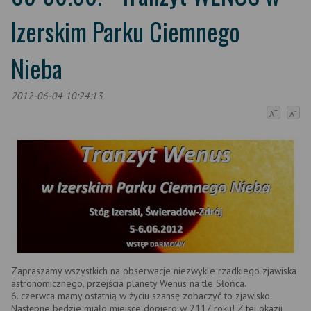
Izerskim Parku Ciemnego
Nieba
2012-06-04 10:24:13
+
-
A
A
Zapraszamy wszystkich na obserwacje niezwykle rzadkiego zjawiska
astronomicznego, przejścia planety Wenus na tle Słońca.
6. czerwca mamy ostatnią w życiu szansę zobaczyć to zjawisko.
Następne będzie miało miejsce dopiero w 2117 roku! Z tej okazji