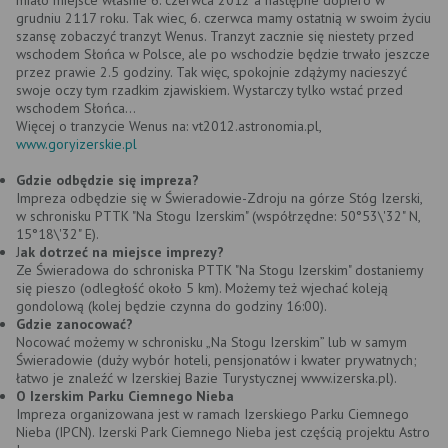
miało miejsce właśnie 6. czerwca 2012 a następne dopiero w
grudniu 2117 roku. Tak wiec, 6. czerwca mamy ostatnią w swoim życiu
szansę zobaczyć tranzyt Wenus. Tranzyt zacznie się niestety przed
wschodem Słońca w Polsce, ale po wschodzie będzie trwało jeszcze
przez prawie 2.5 godziny. Tak więc, spokojnie zdążymy nacieszyć
swoje oczy tym rzadkim zjawiskiem. Wystarczy tylko wstać przed
wschodem Słońca…
Więcej o tranzycie Wenus na: vt2012.astronomia.pl,
www.goryizerskie.pl
Gdzie odbędzie się impreza?
Impreza odbędzie się w Świeradowie-Zdroju na górze Stóg Izerski,
w schronisku PTTK "Na Stogu Izerskim" (współrzędne: 50°53\'32" N,
15°18\'32" E).
J
ak dotrzeć na miejsce imprezy?
Ze Świeradowa do schroniska PTTK "Na Stogu Izerskim" dostaniemy
się pieszo (odległość około 5 km). Możemy też wjechać koleją
gondolową (kolej będzie czynna do godziny 16:00).
Gdzie zanocować?
Nocować możemy w schronisku „Na Stogu Izerskim” lub w samym
Świeradowie (duży wybór hoteli, pensjonatów i kwater prywatnych;
łatwo je znaleźć w Izerskiej Bazie Turystycznej www.izerska.pl).
O Izerskim Parku Ciemnego Nieba
Impreza organizowana jest w ramach Izerskiego Parku Ciemnego
Nieba (IPCN). Izerski Park Ciemnego Nieba jest częścią projektu Astro