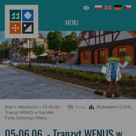
MENU
Start
»
Aktualności
»
05-06.06. -
Drukuj
Wyświetleń (2384)
Tranzyt WENUS w Izerskim
Parku Ciemnego Nieba
05-06.06. - Tranzyt WENUS w