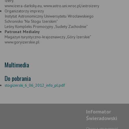
Izery.
www.izera-darksky.eu, www.astro.uni.wroc.pl/astroizery
Organizatorzy imprezy
Instytut Astronomiczny Uniwersytetu Wrocławskiego
Schronisko "Na Stogu Izerskim"
Leśny Kompleks Promocyjny „Sudety Zachodnie”
Patronat Medialny
Magazyn turystyczno-krajoznawczy „Góry Izerskie”
www.goryizerskie.pl
Multimedia
Do pobrania
stogizerski_6_06_2012_info_pl.pdf
Informator
Świeradowski
Chcesz otrzymwać