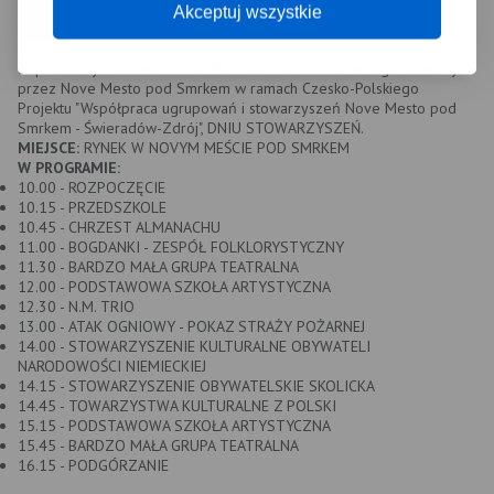
Akceptuj wszystkie
Zapraszamy Państwa 18 CZERWCA BR. do udziału w organizowanym
przez Nove Mesto pod Smrkem w ramach Czesko-Polskiego
Projektu "Współpraca ugrupowań i stowarzyszeń Nove Mesto pod
Smrkem - Świeradów-Zdrój", DNIU STOWARZYSZEŃ.
MIEJSCE:
RYNEK W NOVYM MEŚCIE POD SMRKEM
W PROGRAMIE:
10.00 - ROZPOCZĘCIE
10.15 - PRZEDSZKOLE
10.45 - CHRZEST ALMANACHU
11.00 - BOGDANKI - ZESPÓŁ FOLKLORYSTYCZNY
11.30 - BARDZO MAŁA GRUPA TEATRALNA
12.00 - PODSTAWOWA SZKOŁA ARTYSTYCZNA
12.30 - N.M. TRIO
13.00 - ATAK OGNIOWY - POKAZ STRAŻY POŻARNEJ
14.00 - STOWARZYSZENIE KULTURALNE OBYWATELI
NARODOWOŚCI NIEMIECKIEJ
14.15 - STOWARZYSZENIE OBYWATELSKIE SKOLICKA
14.45 - TOWARZYSTWA KULTURALNE Z POLSKI
15.15 - PODSTAWOWA SZKOŁA ARTYSTYCZNA
15.45 - BARDZO MAŁA GRUPA TEATRALNA
16.15 - PODGÓRZANIE