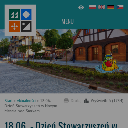
MENU
Start
»
Aktualności
»
18.06. -
Drukuj
Wyświetleń (1734)
Dzień Stowarzyszeń w Novym
Mescie pod Smrkem
18.06. - Dzień Stowarzyszeń w