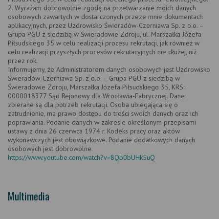
2. Wyrażam dobrowolnie zgodę na przetwarzanie moich danych
osobowych zawartych w dostarczonych przeze mnie dokumentach
aplikacyjnych, przez Uzdrowisko Świeradów-Czerniawa Sp. z o.o. –
Grupa PGU z siedzibą w Świeradowie Zdroju, ul. Marszałka Józefa
Piłsudskiego 35 w celu realizacji procesu rekrutacji, jak również w
celu realizacji przyszłych procesów rekrutacyjnych nie dłużej, niż
przez rok.
Informujemy, że Administratorem danych osobowych jest Uzdrowisko
Świeradów-Czerniawa Sp. z o.o. – Grupa PGU z siedzibą w
Świeradowie Zdroju, Marszałka Józefa Piłsudskiego 35, KRS:
0000018377 Sąd Rejonowy dla Wrocławia-Fabrycznej. Dane
zbierane są dla potrzeb rekrutacji. Osoba ubiegająca się o
zatrudnienie, ma prawo dostępu do treści swoich danych oraz ich
poprawiania. Podanie danych w zakresie określonym przepisami
ustawy z dnia 26 czerwca 1974 r. Kodeks pracy oraz aktów
wykonawczych jest obowiązkowe. Podanie dodatkowych danych
osobowych jest dobrowolne.
https://www.youtube.com/watch?v=8Qb0bUHk5uQ
Multimedia