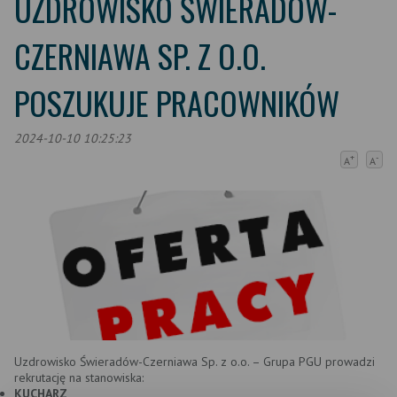
UZDROWISKO ŚWIERADÓW-
CZERNIAWA SP. Z O.O.
POSZUKUJE PRACOWNIKÓW
2024-10-10 10:25:23
+
-
A
A
Uzdrowisko Świeradów-Czerniawa Sp. z o.o. – Grupa PGU prowadzi
rekrutację na stanowiska:
KUCHARZ