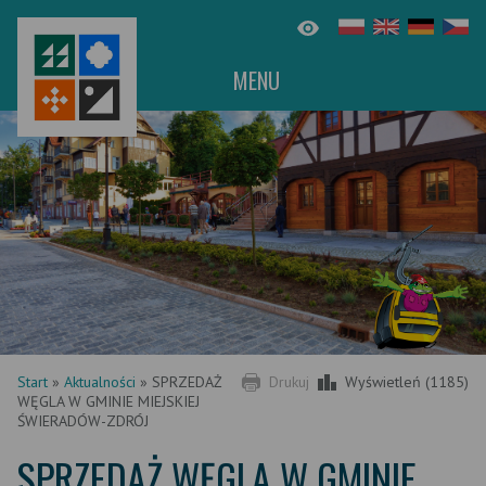
MENU
Start
»
Aktualności
»
SPRZEDAŻ
Drukuj
Wyświetleń (1185)
WĘGLA W GMINIE MIEJSKIEJ
ŚWIERADÓW-ZDRÓJ
SPRZEDAŻ WĘGLA W GMINIE