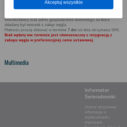
Akceptuj wszystkie
Dane do przelewu: Gmina Miejska Świeradów-Zdrój, ul. 11 Listopada
35, 59-850 Świeradów-Zdrój
w tytule przelewu proszę wpisać; "węgiel", imię i nazwisko
wnioskodawcy oraz adres gospodarstwa domowego, na które
składany był wniosek o zakup węgla.
Płatności proszę dokonać w terminie
7 dni
od dnia otrzymania SMS.
Brak wpłaty ww. terminie jest równoznaczny z rezygnacją z
zakupu węgla w preferencyjnej cenie ustawowej.
Multimedia
Informator
Świeradowski
Chcesz otrzymwać
informacje o
wydarzeniach i
imprezach