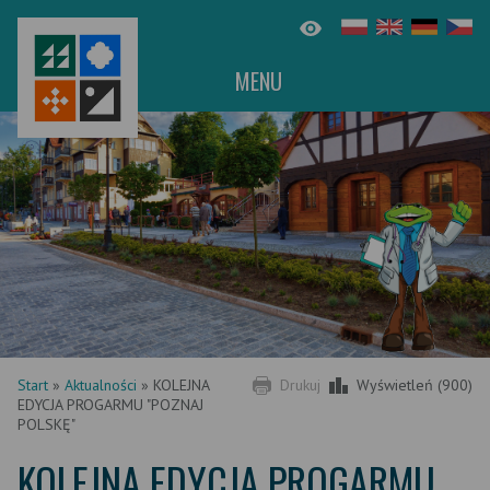
MENU
Start
»
Aktualności
»
KOLEJNA
Drukuj
Wyświetleń (900)
EDYCJA PROGARMU "POZNAJ
POLSKĘ"
KOLEJNA EDYCJA PROGARMU