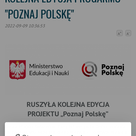
"POZNAJ POLSKĘ"
2022-09-09 10:36:53
+
-
A
A
RUSZYŁA KOLEJNA EDYCJA
PROJEKTU „Poznaj Polskę”
Gmina Miejska Świeradów-Zdrój informuje, że Gmina znalazła
się na liście wniosków rekomendowanych do dofinansowania w