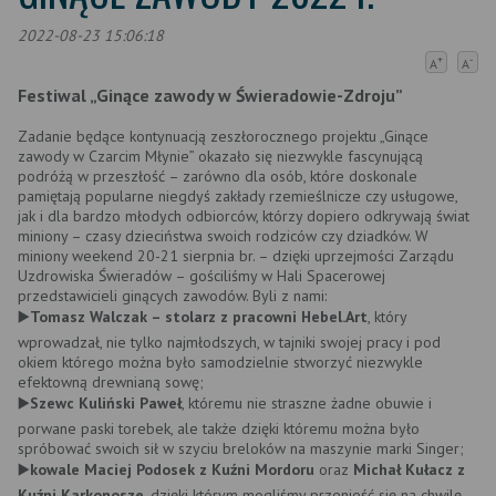
2022-08-23 15:06:18
+
-
A
A
Festiwal „Ginące zawody w Świeradowie-Zdroju”
Zadanie będące kontynuacją zeszłorocznego projektu „Ginące
zawody w Czarcim Młynie” okazało się niezwykle fascynującą
podróżą w przeszłość – zarówno dla osób, które doskonale
pamiętają popularne niegdyś zakłady rzemieślnicze czy usługowe,
jak i dla bardzo młodych odbiorców, którzy dopiero odkrywają świat
miniony – czasy dzieciństwa swoich rodziców czy dziadków. W
miniony weekend 20-21 sierpnia br. – dzięki uprzejmości Zarządu
Uzdrowiska Świeradów – gościliśmy w Hali Spacerowej
przedstawicieli ginących zawodów. Byli z nami:
▶️
Tomasz Walczak – stolarz z pracowni Hebel.Art
, który
wprowadzał, nie tylko najmłodszych, w tajniki swojej pracy i pod
okiem którego można było samodzielnie stworzyć niezwykle
efektowną drewnianą sowę;
▶️
Szewc Kuliński Paweł
, któremu nie straszne żadne obuwie i
porwane paski torebek, ale także dzięki któremu można było
spróbować swoich sił w szyciu breloków na maszynie marki Singer;
▶️
kowale Maciej Podosek z Kuźni Mordoru
oraz
Michał Kułacz z
Kuźni Karkonosze
, dzięki którym mogliśmy przenieść się na chwilę