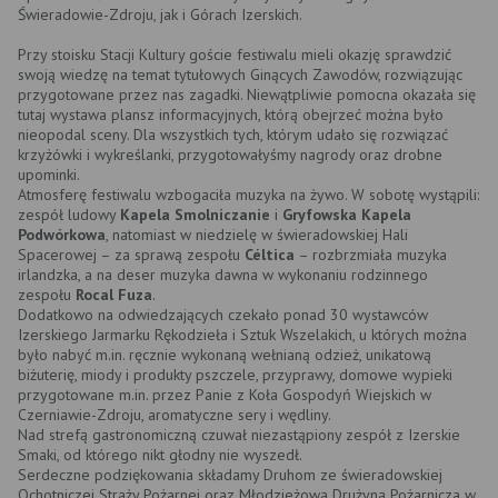
Świeradowie-Zdroju, jak i Górach Izerskich.
Przy stoisku Stacji Kultury goście festiwalu mieli okazję sprawdzić
swoją wiedzę na temat tytułowych Ginących Zawodów, rozwiązując
przygotowane przez nas zagadki. Niewątpliwie pomocna okazała się
tutaj wystawa plansz informacyjnych, którą obejrzeć można było
nieopodal sceny. Dla wszystkich tych, którym udało się rozwiązać
krzyżówki i wykreślanki, przygotowałyśmy nagrody oraz drobne
upominki.
Atmosferę festiwalu wzbogaciła muzyka na żywo. W sobotę wystąpili:
zespół ludowy
Kapela Smolniczanie
i
Gryfowska Kapela
Podwórkowa
, natomiast w niedzielę w świeradowskiej Hali
Spacerowej – za sprawą zespołu
Céltica
– rozbrzmiała muzyka
irlandzka, a na deser muzyka dawna w wykonaniu rodzinnego
zespołu
Rocal Fuza
.
Dodatkowo na odwiedzających czekało ponad 30 wystawców
Izerskiego Jarmarku Rękodzieła i Sztuk Wszelakich, u których można
było nabyć m.in. ręcznie wykonaną wełnianą odzież, unikatową
biżuterię, miody i produkty pszczele, przyprawy, domowe wypieki
przygotowane m.in. przez Panie z Koła Gospodyń Wiejskich w
Czerniawie-Zdroju, aromatyczne sery i wędliny.
Nad strefą gastronomiczną czuwał niezastąpiony zespół z Izerskie
Smaki, od którego nikt głodny nie wyszedł.
Serdeczne podziękowania składamy Druhom ze świeradowskiej
Ochotniczej Straży Pożarnej oraz Młodzieżowa Drużyna Pożarnicza w