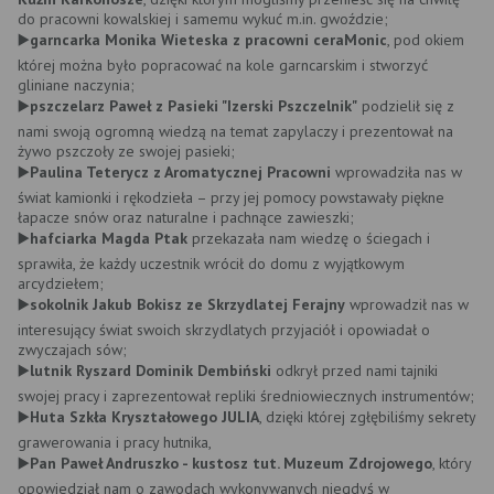
do pracowni kowalskiej i samemu wykuć m.in. gwoździe;
▶️
garncarka Monika Wieteska z pracowni ceraMonic
, pod okiem
której można było popracować na kole garncarskim i stworzyć
gliniane naczynia;
▶️
pszczelarz Paweł z Pasieki "Izerski Pszczelnik"
podzielił się z
nami swoją ogromną wiedzą na temat zapylaczy i prezentował na
żywo pszczoły ze swojej pasieki;
▶️
Paulina Teterycz z Aromatycznej Pracowni
wprowadziła nas w
świat kamionki i rękodzieła – przy jej pomocy powstawały piękne
łapacze snów oraz naturalne i pachnące zawieszki;
▶️
hafciarka Magda Ptak
przekazała nam wiedzę o ściegach i
sprawiła, że każdy uczestnik wrócił do domu z wyjątkowym
arcydziełem;
▶️
sokolnik Jakub Bokisz ze Skrzydlatej Ferajny
wprowadził nas w
interesujący świat swoich skrzydlatych przyjaciół i opowiadał o
zwyczajach sów;
▶️
lutnik Ryszard Dominik Dembiński
odkrył przed nami tajniki
swojej pracy i zaprezentował repliki średniowiecznych instrumentów;
▶️
Huta Szkła Kryształowego JULIA
, dzięki której zgłębiliśmy sekrety
grawerowania i pracy hutnika,
▶️
Pan Paweł Andruszko - kustosz tut. Muzeum Zdrojowego
, który
opowiedział nam o zawodach wykonywanych niegdyś w