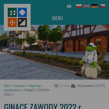
MENU
Start
»
Galeria
»
Imprezy i
Drukuj
Wyświetleń (1327)
wydarzenia
»
GINĄCE ZAWODY
2022 r.
GINĄCE ZAWODY 2022 r.