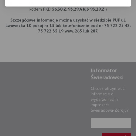
pandemii COVID-19 ( rodzaj przeważającej działalności oznaczony
kodem PKD
56.30.Z, 93.29.A lub 93.29.Z
)
Szczegółowe informacje można uzyskać w siedzibie PUP ul.
Lwówecka 10 pokój nr 13 lub telefonicznie pod nr 75 722 25 48;
75 722 35 19 wew. 265 lub 287.
Informator
Świeradowski
Chcesz otrzymwać
informacje o
wydarzeniach i
imprezach
Świeradowa-Zdroju?