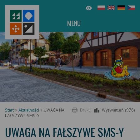
MENU
Start
»
Aktualności
»
UWAGA NA
Drukuj
Wyświetleń (978)
FAŁSZYWE SMS-Y
UWAGA NA FAŁSZYWE SMS-Y