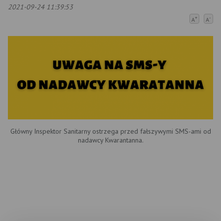
2021-09-24 11:39:53
+
-
A
A
Główny Inspektor Sanitarny ostrzega przed fałszywymi SMS-ami od
nadawcy Kwarantanna.