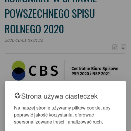
POWSZECHNEGO SPISU
ROLNEGO 2020
2020-10-01 09:01:16
+
-
A
A
Strona używa ciasteczek
Warszawa, 30 września 2020 r.
Na naszej stronie używamy plików cookie, aby
poprawić jakość korzystania, oferować
Komunikat
spersonalizowane treści i analizować ruch.
Dyrektora Centralnego Biura Spisowego w sprawie wywiadów
bezpośrednich w Powszechnym Spisie Rolnym 2020 r.