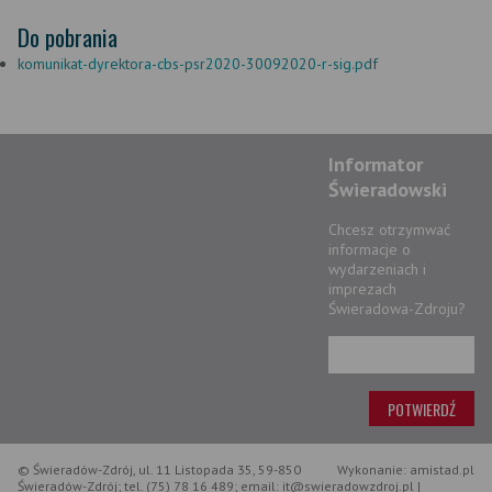
Do pobrania
komunikat-dyrektora-cbs-psr2020-30092020-r-sig.pdf
Informator
Świeradowski
Chcesz otrzymwać
informacje o
wydarzeniach i
imprezach
Świeradowa-Zdroju?
© Świeradów-Zdrój, ul. 11 Listopada 35, 59-850
Wykonanie: amistad.pl
Świeradów-Zdrój; tel. (75) 78 16 489; email: it@swieradowzdroj.pl |