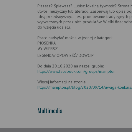
Piszesz? Śpiewasz? Lubisz lokalną żywność? Strona 
utwór muzyczny lub literacki. Zaśpiewaj lub opisz po
Ideą przedsięwzięcia jest promowanie tradycyjnych p
wytwarzanych przez nich produktów. Wielki finał odb
do wzięcia udziału.
Prace nadsyłać można w jednej z kategorii:
PIOSENKA
✍ ️WIERSZ
LEGENDA/ OPOWIEŚĆ/ DOWCIP
Do dnia 20.10.2020 na naszej grupie:
https://www.facebook.com/groups/mamplon
Więcej informacji na stronie:
https://mamplon.pl/blog/2020/09/14/uwaga-konkurs
Multimedia