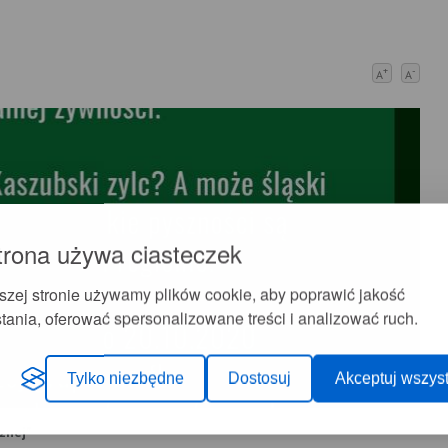
+
-
A
A
trona używa ciasteczek
szej stronie używamy plików cookie, aby poprawić jakość
tania, oferować spersonalizowane treści i analizować ruch.
Tylko niezbędne
Dostosuj
Akceptuj wszyst
znej"