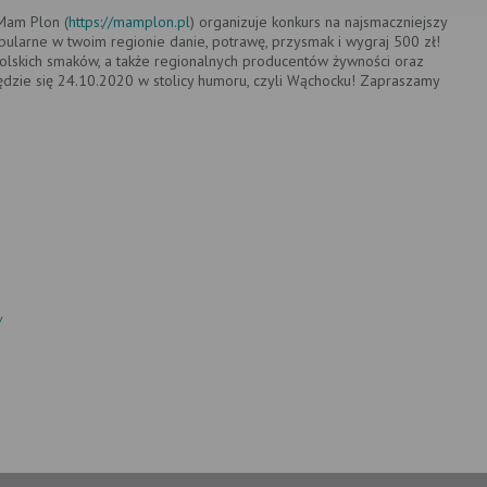
Mam Plon (
https://mamplon.pl
) organizuje konkurs na najsmaczniejszy
pularne w twoim regionie danie, potrawę, przysmak i wygraj 500 zł!
olskich smaków, a także regionalnych producentów żywności oraz
ędzie się 24.10.2020 w stolicy humoru, czyli Wąchocku! Zapraszamy
/