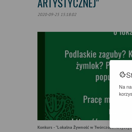
ARTYSTYCZNEJ"
2020-09-25 15:18:02
S
Na na
korzys
Konkurs - "Lokalna Żywność w Twórczości Artystyc