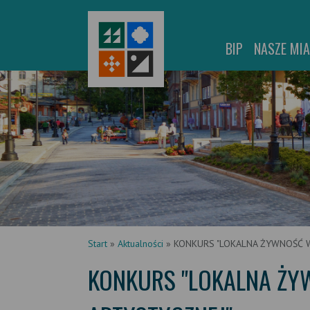
BIP
NASZE MI
Start
»
Aktualności
»
KONKURS "LOKALNA ŻYWNOŚĆ 
KONKURS "LOKALNA Ż