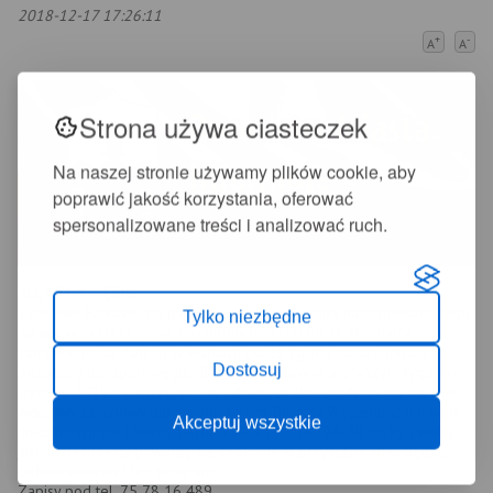
2018-12-17 17:26:11
+
-
A
A
Strona używa ciasteczek
Na naszej stronie używamy plików cookie, aby
poprawić jakość korzystania, oferować
spersonalizowane treści i analizować ruch.
BŁĘKITNY WĘGIEL
Szanowni Państwo do piątku przyjmujemy zapisy na testowanie tego
Tylko niezbędne
paliwa w naszej Gminie. Koszt tony to 1200,00 zł. Minimalne
zamówienie, to 200 kg w workach po 13 kg. Miasto organizuje
Dostosuj
bezpłatny transport węgla dla mieszkańców w pierwszym tygodniu
stycznia 2019 r. Zapraszam do udziału w akcji każdego kto ma piec
węglowy zasypowy lub z podajnikiem. Błękitny Węgiel jest paliwem
Akceptuj wszystkie
niskoemisyjnym i bezdymnym o kaloryczności 28-30 mj/kg i stałej
jakości. Jeśli testy powiodą się, to Gmina w przyszłym roku będzie
dofinansowywać ten program.
Zapisy pod tel. 75 78 16 489.