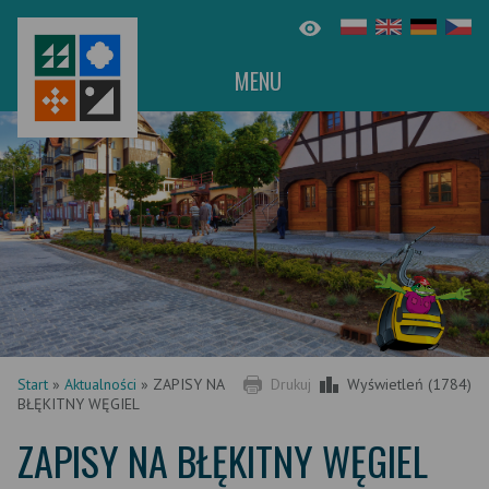
MENU
Start
»
Aktualności
»
ZAPISY NA
Drukuj
Wyświetleń (1784)
BŁĘKITNY WĘGIEL
ZAPISY NA BŁĘKITNY WĘGIEL