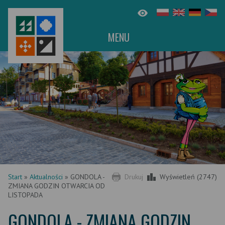
MENU
Start
»
Aktualności
»
GONDOLA -
Drukuj
Wyświetleń (2747)
ZMIANA GODZIN OTWARCIA OD
LISTOPADA
GONDOLA - ZMIANA GODZIN