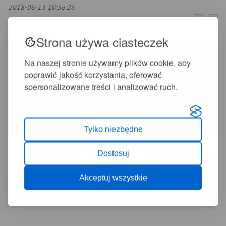
2018-06-13 10:36:26
+
-
A
A
Strona używa ciasteczek
Na naszej stronie używamy plików cookie, aby
poprawić jakość korzystania, oferować
spersonalizowane treści i analizować ruch.
Tylko niezbędne
Zapraszamy na dzisiejszy spacer z Ornitologiem.
Dostosuj
Wyjście zaczynamy od "Izerskiej Łąki", ul. Rolnicza 7.
Spacerkiem idziemy na Łąki Gór i Pogórza.
Akceptuj wszystkie
Start - godzina 20:00
Wstęp Wolny