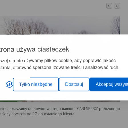
+
-
A
A
trona używa ciasteczek
szej stronie używamy plików cookie, aby poprawić jakość
tania, oferować spersonalizowane treści i analizować ruch.
Tylko niezbędne
Dostosuj
Akceptuj wszyst
nie zapraszamy do nowootwartego namiotu "CARLSBERG" położonego
dziny otwarcia od 17-do ostatniego klienta.