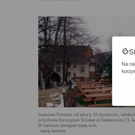
S
Na na
korzys
Szanowni Państwo, od jutra tj. 30 stycznia br.,
serdecz
przy Domu Kuracyjnym St.Lukas ul.Sienkiewicza 21.
Go
W
namiocie dostępne będą m.in.:
- kawa, herbata