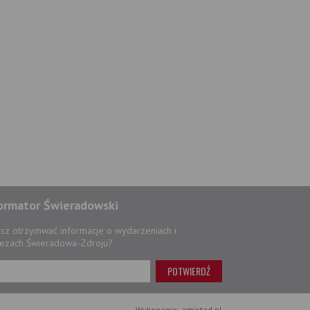
ormator Świeradowski
sz otrzymwać informacje o wydarzeniach i
ezach Świeradowa-Zdroju?
Wykonanie: amistad.pl