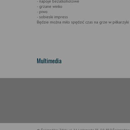
- napoje bezalkoholowe
- grzane winko
- piwo
- sobieski impress
Będzie można miło spędzić czas na grze w piłkarzyki 
Multimedia
© Świeradów-Zdrój, ul. 11 Listopada 35, 59-850 Świeradów-