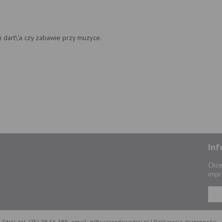
i dart\'a czy zabawie przy muzyce.
Inf
Chce
impr
Zdrój; tel. (75) 78 16 489; email: it@swieradowzdroj.pl |
Deklaracja dostępności