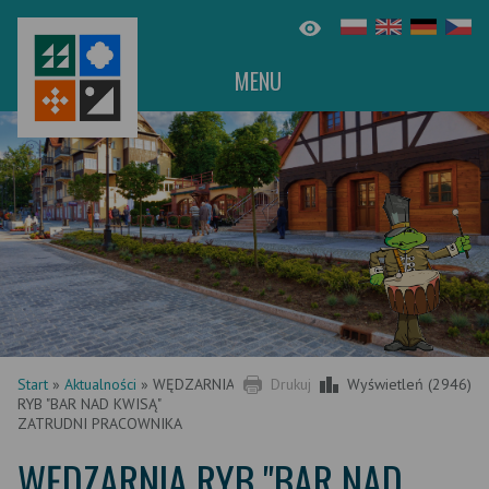
MENU
Start
»
Aktualności
»
WĘDZARNIA
Drukuj
Wyświetleń (2946)
RYB "BAR NAD KWISĄ"
ZATRUDNI PRACOWNIKA
WĘDZARNIA RYB "BAR NAD