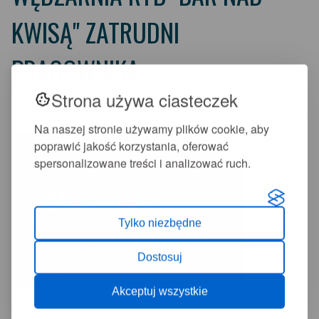
KWISĄ" ZATRUDNI
PRACOWNIKA
Strona używa ciasteczek
2018-03-28 12:37:35
+
-
A
A
Na naszej stronie używamy plików cookie, aby
Wędzarnia
poprawić jakość korzystania, oferować
ryb - "BAR
spersonalizowane treści i analizować ruch.
NAD KWISĄ"
przyjmie do
pracy osobę
na
stanowisko "
Tylko niezbędne
KELNER"
Dostosuj
Akceptuj wszystkie
Zainteresowanych prosimy o kontakt pod numerem tel. 695-376-707
lub osobiście :