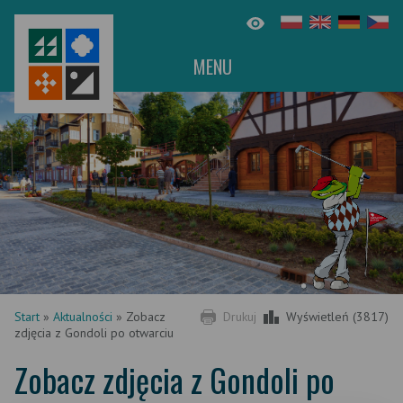
MENU
Start
»
Aktualności
»
Zobacz
Drukuj
Wyświetleń (3817)
zdjęcia z Gondoli po otwarciu
Zobacz zdjęcia z Gondoli po