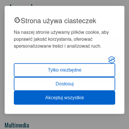
otwarciu
Strona używa ciasteczek
2008-12-30 11:28:10
+
-
A
A
Na naszej stronie używamy plików cookie, aby
poprawić jakość korzystania, oferować
spersonalizowane treści i analizować ruch.
Tylko niezbędne
Dostosuj
Prezentujemy zdjęcia z drugiego dnia Świąt Bożego Narodzenia oraz
z 29 grudnia.
Akceptuj wszystkie
Więcej zdjęc w galerii zdjęc - Kolej gondolowa po otwarciu.
Multimedia