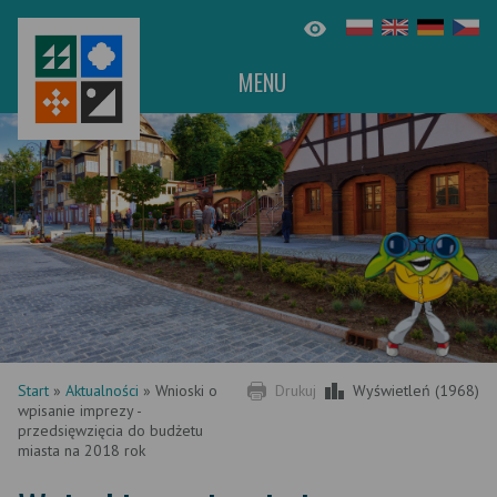
MENU
Start
»
Aktualności
»
Wnioski o
Drukuj
Wyświetleń (1968)
wpisanie imprezy -
przedsięwzięcia do budżetu
miasta na 2018 rok