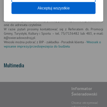
przedsięwzięcia do budżetu Gminy Miejskiej Świeradów-Zdrój na
2018 rok.
Akceptuj wszystkie
Wnioski można składać osobiście w Urzędzie Miasta, przesyłać je
pocztą elektroniczną na adres um@swieradowzdroj.pl, tradycyjną
lub fax-em (75 78 16 585), proszę jednak upewnić się, że dotarły
one do adresata czytelnie.
W razie pytań prosimy kontaktować się z Referatem ds. Promocji
Gminy, Turystyki, Kultury i Sportu – tel. 75/7136482 lub 483, e-mail:
it@swieradowzdroj.pl
Wnioski można pobrać z BIP - zakładka - Poradnik klienta -
Wniosek o
wpisanie imprezy/przedsięwzięcia do budżetu
Multimedia
Informator
Świeradowski
Chcesz otrzymwać
informacje o