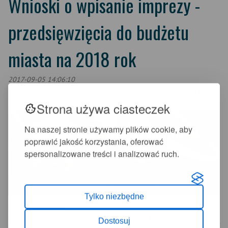
Wnioski o wpisanie imprezy -
przedsięwzięcia do budżetu
miasta na 2018 rok
2017-09-05 14:06:10
+
-
A
A
Strona używa ciasteczek
Na naszej stronie używamy plików cookie, aby
poprawić jakość korzystania, oferować
spersonalizowane treści i analizować ruch.
Tylko niezbędne
Szanowni Państwo
w dniach od 5 do 29 września 2017 można składać w sekretariacie
Dostosuj
Urzędu Miasta Świeradów-Zdrój wnioski o wpisanie imprezy/