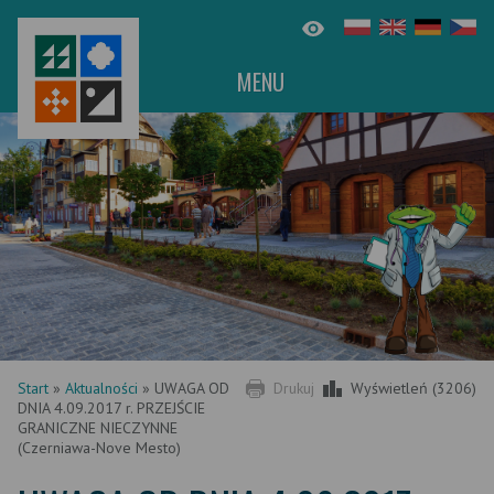
MENU
Start
»
Aktualności
»
UWAGA OD
Drukuj
Wyświetleń (3206)
DNIA 4.09.2017 r. PRZEJŚCIE
GRANICZNE NIECZYNNE
(Czerniawa-Nove Mesto)