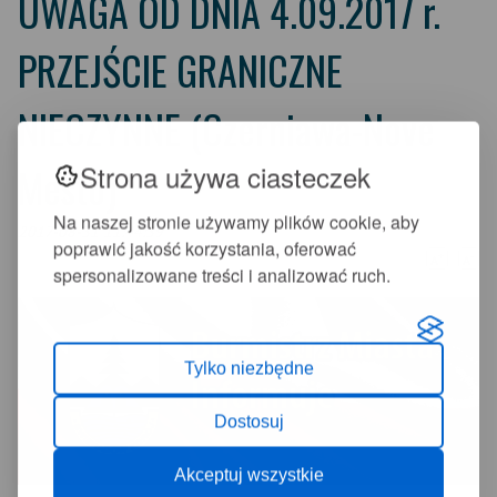
UWAGA OD DNIA 4.09.2017 r.
PRZEJŚCIE GRANICZNE
NIECZYNNE (Czerniawa-Nove
Strona używa ciasteczek
Mesto)
Na naszej stronie używamy plików cookie, aby
2017-08-31 11:44:39
poprawić jakość korzystania, oferować
+
-
A
A
spersonalizowane treści i analizować ruch.
Tylko niezbędne
Dostosuj
Akceptuj wszystkie