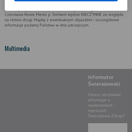
Szanowni Państwo
informujemy, że od dnia 4 września br. przejście graniczne
Czerniawa-Nowe Mesto p. Smrkem będzie NIECZYNNE ze względu
na remon drogi. Mapkę z ewentualnym objazdem i szczegółowe
informacje podamy Państwu w dniu jutrzejszym.
Multimedia
Informator
Świeradowski
Chcesz otrzymwać
informacje o
wydarzeniach i
imprezach
Świeradowa-Zdroju?