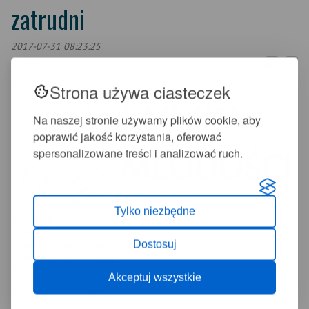
zatrudni
2017-07-31 08:23:25
+
-
A
A
Strona używa ciasteczek
Na naszej stronie używamy plików cookie, aby
poprawić jakość korzystania, oferować
spersonalizowane treści i analizować ruch.
Tylko niezbędne
Klinika Młodości Medical SPA zatrudni osobę sprzątającą
OFERUJEMY:
Dostosuj
- stałą pracę w życzliwym zespole
- przyjazne warunki pracy
OCZEKUJEMY:
Akceptuj wszystkie
- rzetelności w działaniu
- umiejętności współpracy w zespole