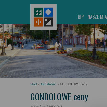
BIP
NASZE MI
Start
»
Aktualności
»
GONDOLOWE ceny
GONDOLOWE ceny
2008-12-03 08:20:03