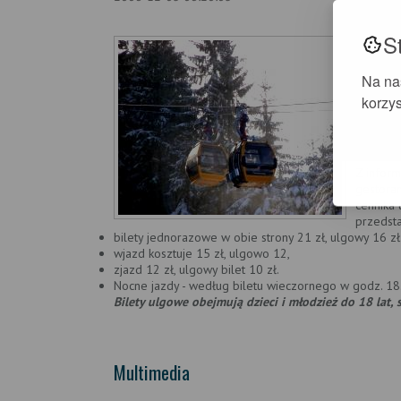
S
We wczor
artykuł 
przed św
Na na
ekonomic
korzys
odbiore
inwestycj
Natomias
8.00 do
Z inform
gestoram
cennika
przedsta
bilety jednorazowe w obie strony 21 zł, ulgowy 16 zł
wjazd kosztuje 15 zł, ulgowo 12,
zjazd 12 zł, ulgowy bilet 10 zł.
Nocne jazdy - według biletu wieczornego w godz. 18.
Bilety ulgowe obejmują dzieci i młodzież do 18 lat
Multimedia