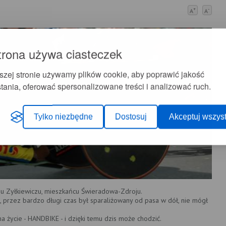
+
-
A
A
trona używa ciasteczek
szej stronie używamy plików cookie, aby poprawić jakość
tania, oferować spersonalizowane treści i analizować ruch.
Tylko niezbędne
Dostosuj
Akceptuj wszyst
u Zyłkiewiczu, mieszkańcu Świeradowa-Zdroju.
 przez bardzo długi czas był sparaliżowany od pasa w dół, nie mógł
a życie - HANDBIKE - i dzięki temu dzis może chodzić.