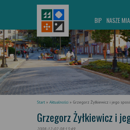
BIP
NASZE MI
Start
»
Aktualności
»
Grzegorz Żyłkiewicz i jego spos
Grzegorz Żyłkiewicz i je
2008-12-02 08:13:49