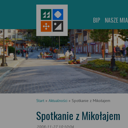
BIP
NASZE MI
Start
»
Aktualności
»
Spotkanie z Mikołajem
Spotkanie z Mikołajem
2008-11-27 10:10:04