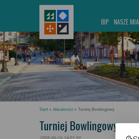
BIP
NASZE MI
Start
»
Aktualności
»
Turniej Bowlingowy
Turniej Bowlingowy
S
2008-06-16 14:01:50