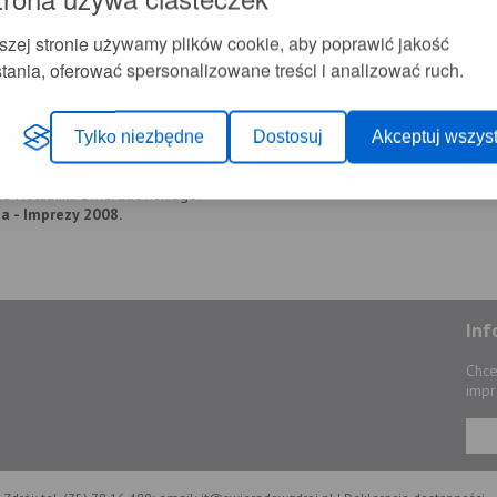
+
-
A
A
szej stronie używamy plików cookie, aby poprawić jakość
ul. 11 Listopada 35
tania, oferować spersonalizowane treści i analizować ruch.
 Burmistrza Świeradowa-Zdroju.
Tylko niezbędne
Dostosuj
Akceptuj wszyst
ze Notatnika Świeradowskiego.
ia - Imprezy 2008.
Inf
Chce
impr