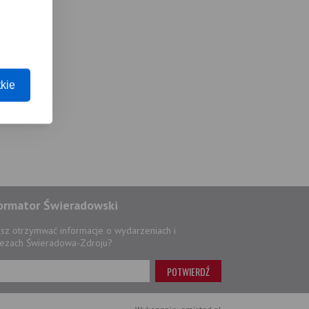
kie
ormator Świeradowski
sz otrzymwać informacje o wydarzeniach i
ezach Świeradowa-Zdroju?