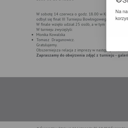
Na na
W sobotę 14 czerwca o godz. 18.00 w Kręgielni przy 
korzys
odbył się finał III Turniejsu Bowlnigowego o Puchar
W finale wzięło udział 25 osób, a w tym 6 kobiet.
W turnieju zwyciężyli:
Monika Kowalska
Tomasz Dragunowicz.
Gratulujemy.
Obszerniejsza relacja z imprezy w następnym numer
Zapraszamy do obejrzenia zdjęć z turnieju - galer