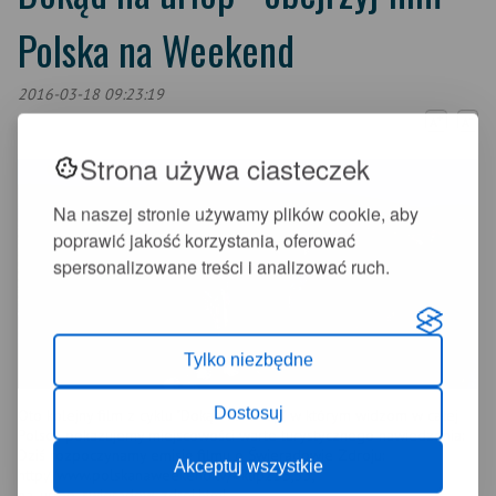
Polska na Weekend
2016-03-18 09:23:19
+
-
A
A
Strona używa ciasteczek
Na naszej stronie używamy plików cookie, aby
poprawić jakość korzystania, oferować
spersonalizowane treści i analizować ruch.
Tylko niezbędne
Dostosuj
Oto kolejny film z cyklu "Dokąd na urlop", w którym widzom w całej
Polsce pokazujemy miejscowości warte turystycznego nawiedzenia:
Dziś rozpoczynamy emisję filmu o Świeradowie Zdroju:
Akceptuj wszystkie
http:
//www.
polskanaweekend.
tv/#klip255,
33,
na_urlop_swieradow_zdroj.
html