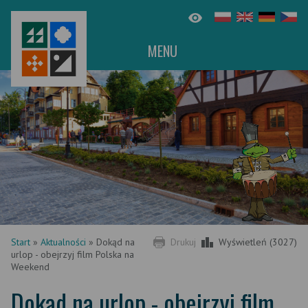
MENU
Start
»
Aktualności
»
Dokąd na
Drukuj
Wyświetleń (3027)
urlop - obejrzyj film Polska na
Weekend
Dokąd na urlop - obejrzyj film