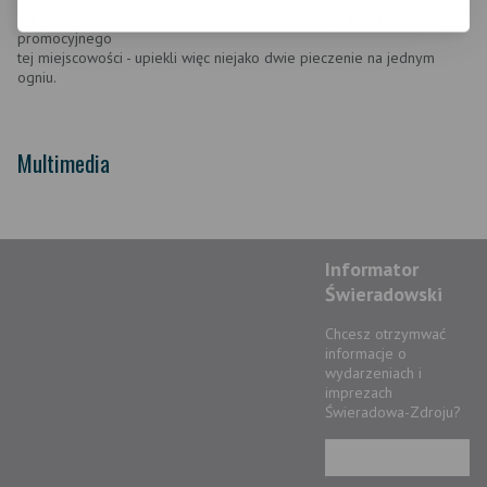
Co fajne: ten film będzie pełnił funkcję oficjalnego filmu
promocyjnego
tej miejscowości - upiekli więc niejako dwie pieczenie na jednym
ogniu.
Multimedia
Informator
Świeradowski
Chcesz otrzymwać
informacje o
wydarzeniach i
imprezach
Świeradowa-Zdroju?