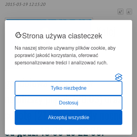
2015-03-19 12:15:20
+
-
A
A
Kolej
Strona używa ciasteczek
Na naszej stronie używamy plików cookie, aby
poprawić jakość korzystania, oferować
spersonalizowane treści i analizować ruch.
gondolowa zaprasza w
Tylko niezbędne
najbliższy piątek (20.03) oraz
Dostosuj
sobotę (21.03) na jazdy nocne
Akceptuj wszystkie
od godz. 18:00 do 22:00.