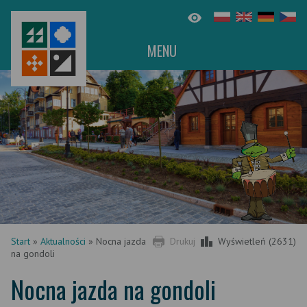
MENU
Start
»
Aktualności
»
Nocna jazda
Drukuj
Wyświetleń (2631)
na gondoli
Nocna jazda na gondoli