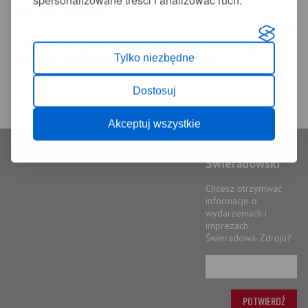
spersonalizowane treści i analizować ruch.
2014-12-24 11:59:24
+
-
A
A
Zapraszamy wszystkich na koncert kolęd, który odbędzie się
25
Tylko niezbędne
grudnia
na
Hali Spacerowej domu Zdrojowego
.
Dostosuj
Akceptuj wszystkie
Informator
Świeradowski
Chcesz otrzymwać
informacje o
wydarzeniach i
imprezach
Świeradowa-Zdroju?