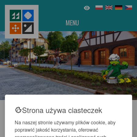
MENU
Strona używa ciasteczek
Start
»
Aktualności
»
Koncert
Drukuj
Wyświetleń (3176)
Kolęd 25 grudnia
Na naszej stronie używamy plików cookie, aby
Koncert Kolęd 25 grudnia
poprawić jakość korzystania, oferować