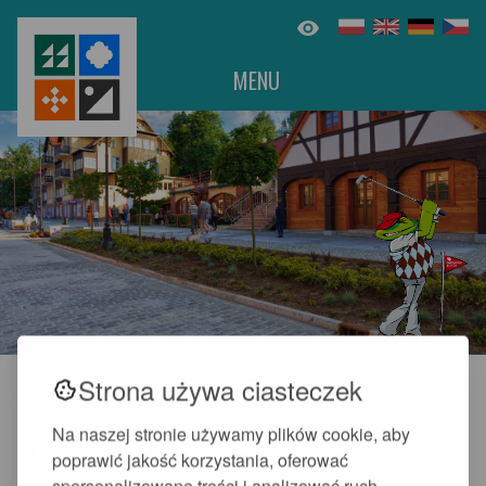
MENU
Strona używa ciasteczek
Start
»
Aktualności
»
Pensjonat
Drukuj
Wyświetleń (3406)
Arka zatrudni
Na naszej stronie używamy plików cookie, aby
Pensjonat Arka zatrudni
poprawić jakość korzystania, oferować