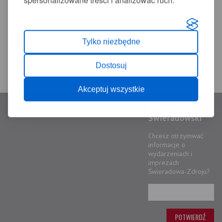
spersonalizowane treści i analizować ruch.
2014-12-22 14:26:21
+
-
A
A
Zatrudnię osobę do pracy w kuchni w małym pensjonacie.
Tylko niezbędne
Kontakt: 603 861 100
Dostosuj
Akceptuj wszystkie
Informator
Świeradowski
Chcesz otrzymwać
informacje o
wydarzeniach i
imprezach
Świeradowa-Zdroju?