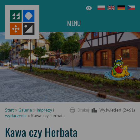
MENU
Start
»
Galeria
»
Imprezy i
Drukuj
Wyświetleń (2461)
wydarzenia
»
Kawa czy Herbata
Kawa czy Herbata