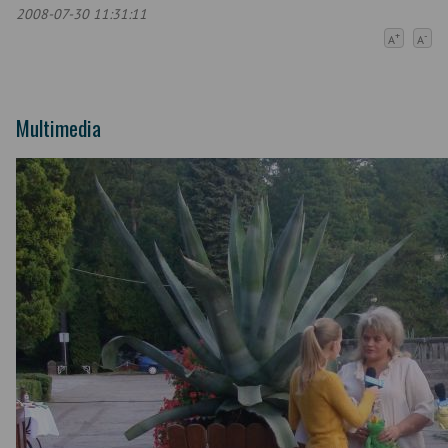
2008-07-30 11:31:11
+
-
A
A
Multimedia