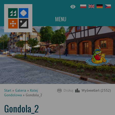
MENU
Start
»
Galeria
»
Kolej
Drukuj
Wyświetleń (2552)
Gondolowa
»
Gondola_2
Gondola_2