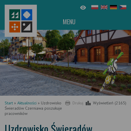
MENU
Start
»
Aktualności
»
Uzdrowisko
Drukuj
Wyświetleń (2165)
Świeradów Czerniawa poszukuje
pracowników
Uzdrowisko Świeradów