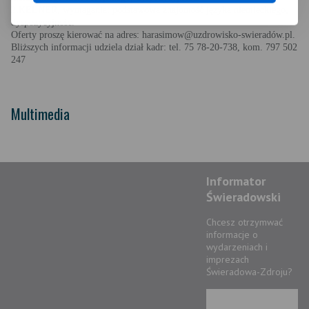
2.KELNER, wymagania: podstawowa znajomość języka niemieckiego,
dyspozycyjność.
Oferty proszę kierować na adres: harasimow@uzdrowisko-swieradów.pl.
Bliższych informacji udziela dział kadr: tel. 75 78-20-738, kom. 797 502
247
Multimedia
Informator
Świeradowski
Chcesz otrzymwać
informacje o
wydarzeniach i
imprezach
Świeradowa-Zdroju?