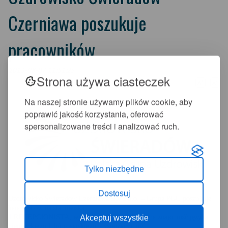
Czerniawa poszukuje
pracowników
2013-08-07 11:51:25
Strona używa ciasteczek
+
-
A
A
Na naszej stronie używamy plików cookie, aby
poprawić jakość korzystania, oferować
spersonalizowane treści i analizować ruch.
Tylko niezbędne
Dostosuj
Uzdrowisko Świeradów Czerniawa Sp. z o.o. – Grupa PGU poszukuje
kandydatów na stanowiska:
1.RECEPCJONISTA, wymagania: komunikatywna znajomość języka
Akceptuj wszystkie
niemieckiego lub/i rosyjskiego, dyspozycyjność.